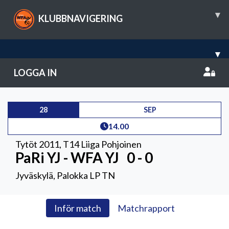
▾
KLUBBNAVIGERING
▾
LOGGA IN
28
SEP
14.00
Tytöt 2011
,
T14 Liiga Pohjoinen
PaRi YJ - WFA YJ
0 - 0
Jyväskylä, Palokka LP TN
Inför match
Matchrapport