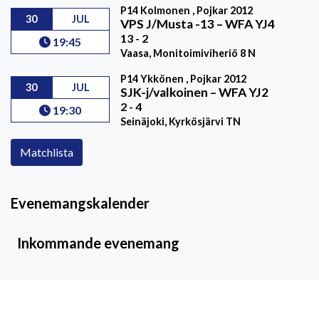
P14 Kolmonen , Pojkar 2012
30
JUL
VPS J/Musta -13
–
WFA YJ4
13 - 2
19:45
Vaasa, Monitoimiviheriö 8 N
P14 Ykkönen , Pojkar 2012
30
JUL
SJK-j/valkoinen
–
WFA YJ2
2 - 4
19:30
Seinäjoki, Kyrkösjärvi TN
Matchlista
Evenemangskalender
Inkommande evenemang