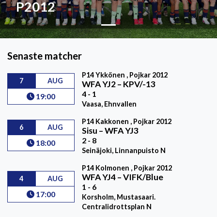
P2012
Senaste matcher
P14 Ykkönen , Pojkar 2012
7
AUG
WFA YJ2
–
KPV/-13
4 - 1
19:00
Vaasa, Ehnvallen
P14 Kakkonen , Pojkar 2012
6
AUG
Sisu
–
WFA YJ3
2 - 8
18:00
Seinäjoki, Linnanpuisto N
P14 Kolmonen , Pojkar 2012
WFA YJ4
–
VIFK/Blue
4
AUG
1 - 6
17:00
Korsholm, Mustasaari.
Centralidrottsplan N