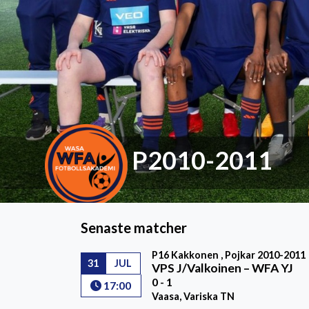
P2010-2011
Senaste matcher
P16 Kakkonen , Pojkar 2010-2011
31
JUL
VPS J/Valkoinen
–
WFA YJ
0 - 1
17:00
Vaasa, Variska TN