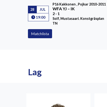
P16 Kakkonen , Pojkar 2010-2011
WFA YJ
–
IK
28
JUL
2 - 1
19:00
Solf, Mustasaari. Konstgräsplan
TN
Matchlista
Lag