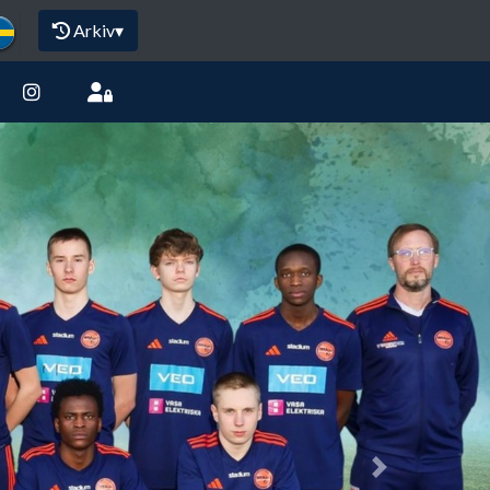
Arkiv
▾
Next