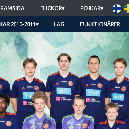
FRAMSIDA
FLICKOR
▾
POJKAR
▾
KAR 2010-2011
▾
LAG
FUNKTIONÄRER