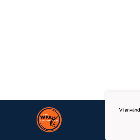
Vi använd
Wasa 
Krutk
65100