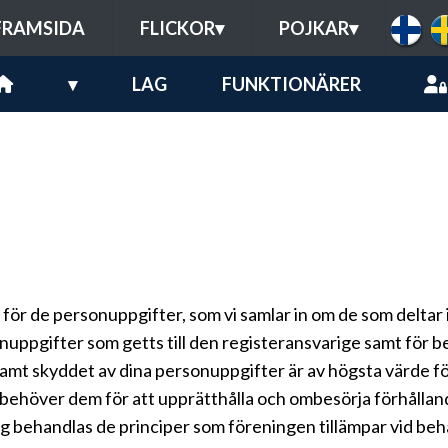
FRAMSIDA
FLICKOR
▾
POJKAR
▾
▾
LAG
FUNKTIONÄRER
för de personuppgifter, som vi samlar in om de som deltar
nuppgifter som getts till den registeransvarige samt för 
samt skyddet av dina personuppgifter är av högsta värde för
 behöver dem för att upprätthålla och ombesörja förhålland
 behandlas de principer som föreningen tillämpar vid beh