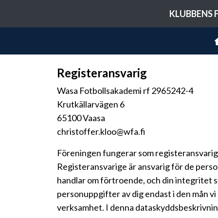
KLUBBENS 
Registeransvarig
Wasa Fotbollsakademi rf 2965242-4
Krutkällarvägen 6
65100 Vaasa
christoffer.kloo@wfa.fi
Föreningen fungerar som registeransvarig 
Registeransvarige är ansvarig för de perso
handlar om förtroende, och din integritet 
personuppgifter av dig endast i den mån vi
verksamhet. I denna dataskyddsbeskrivning