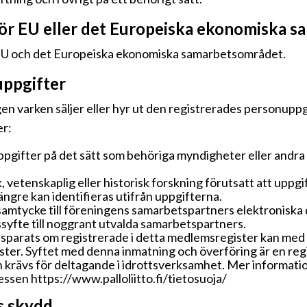
för EU eller det Europeiska ekonomiska 
r EU och det Europeiska ekonomiska samarbetsområdet.
uppgifter
en varken säljer eller hyr ut den registrerades personuppgif
er:
gifter på det sätt som behöriga myndigheter eller andra i
k, vetenskaplig eller historisk forskning förutsatt att uppg
ängre kan identifieras utifrån uppgifterna.
samtycke till föreningens samarbetspartners elektronisk
syfte till noggrant utvalda samarbetspartners.
parats om registrerade i detta medlemsregister kan med 
ster. Syftet med denna inmatning och överföring är en regi
lken krävs för deltagande i idrottsverksamhet. Mer informat
essen https://www.palloliitto.fi/tietosuoja/
s skydd