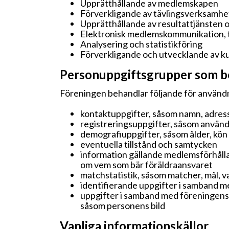
Upprätthållande av medlemskapen
Förverkligande av tävlingsverksamh
Upprätthållande av resultattjänsten oc
Elektronisk medlemskommunikation, t
Analysering och statistikföring
Förverkligande och utvecklande av 
Personuppgiftsgrupper som beh
Föreningen behandlar följande för använd
kontaktuppgifter, såsom namn, adress
registreringsuppgifter, såsom använd
demografiuppgifter, såsom ålder, kö
eventuella tillstånd och samtycken
information gällande medlemsförhålla
om vem som bär föräldraansvaret
matchstatistik, såsom matcher, mål,
identifierande uppgifter i samband m
uppgifter i samband med föreningens
såsom personens bild
Vanliga informationskällor