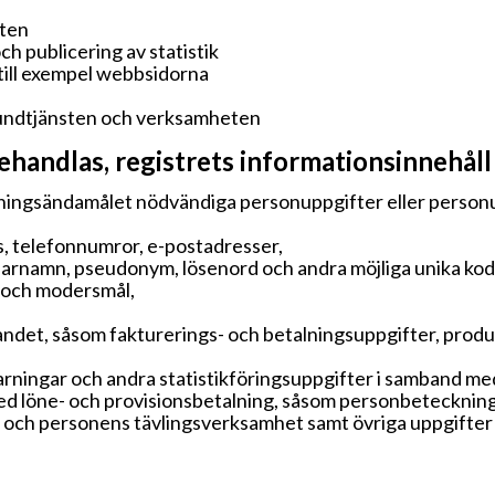
eten
h publicering av statistik
ill exempel webbsidorna
kundtjänsten och verksamheten
andlas, registrets informationsinnehåll
ningsändamålet nödvändiga personuppgifter eller person
, telefonnumror, e-postadresser,
arnamn, pseudonym, lösenord och andra möjliga unika kod
n och modersmål,
ndet, såsom fakturerings- och betalningsuppgifter, produk
 varningar och andra statistikföringsuppgifter i samband
ed löne- och provisionsbetalning, såsom personbetecknin
 och personens tävlingsverksamhet samt övriga uppgifte