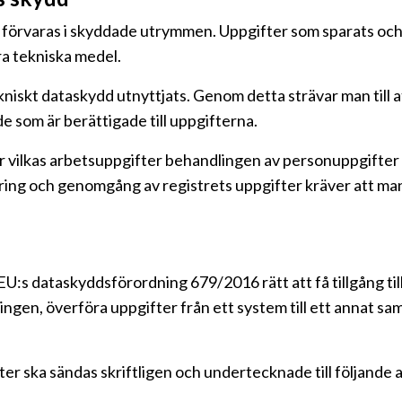
 förvaras i skyddade utrymmen. Uppgifter som sparats och 
a tekniska medel.
niskt dataskydd utnyttjats. Genom detta strävar man till 
de som är berättigade till uppgifterna.
ör vilkas arbetsuppgifter behandlingen av personuppgifter 
ring och genomgång av registrets uppgifter kräver att man
EU:s dataskyddsförordning 679/2016 rätt att få tillgång till
ngen, överföra uppgifter från ett system till ett annat sa
ter ska sändas skriftligen och undertecknade till följande 