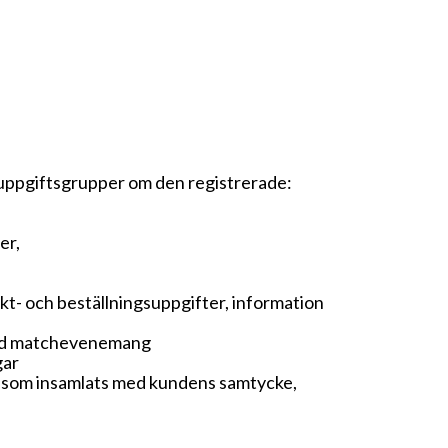
uppgiftsgrupper om den registrerade:
er,
t- och beställningsuppgifter, information
 med matchevenemang
gar
r som insamlats med kundens samtycke,