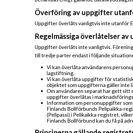
Överföring av uppgifter utan
Uppgifter överlåts vanligtvis inte utanfö
Regelmässiga överlåtelser av 
Uppgifter överlåts inte vanligtvis. Förening
till tredje parter endast i följande situation
Vi kan överlåta användarens personupp
lagstiftning.
Vi kan överlåta uppgifter för statistis
objektet som uppgifterna gäller inte l
Om användaren separat har gett sitt 
uppgifter överlåtas i marknadsförings
Information om personuppgifter som s
Finlands Bollförbunds Pelipaikka-regi
(Pelipassi) i Pelikaikka-registret, vi
Finlands Bollförbund kan du få på adr
Principerna gällande registret