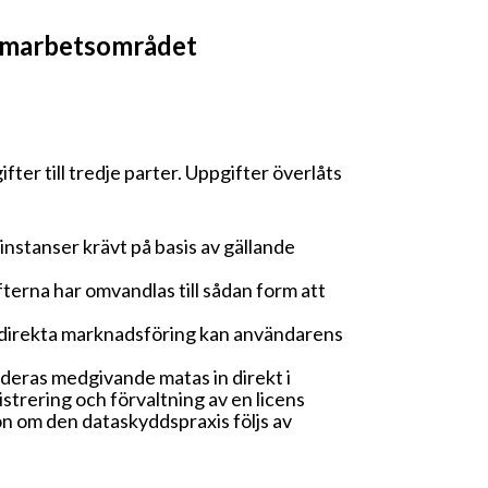
samarbetsområdet
ter till tredje parter. Uppgifter överlåts
nstanser krävt på basis av gällande
ifterna har omvandlas till sådan form att
a direkta marknadsföring kan användarens
deras medgivande matas in direkt i
strering och förvaltning av en licens
ion om den dataskyddspraxis följs av