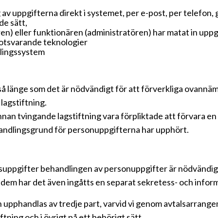
v uppgifterna direkt i systemet, per e-post, per telefon
de sätt,
) eller funktionären (administratören) har matat in uppg
motsvarande teknologier
vlingssystem
så länge som det är nödvändigt för att förverkliga ovan
lagstiftning.
annan tvingande lagstiftning vara förpliktade att förvara 
handlingsgrund för personuppgifterna har upphört.
tsuppgifter behandlingen av personuppgifter är nödvändig,
dem har det även ingåtts en separat sekretess- och info
 upphandlas av tredje part, varvid vi genom avtalsarrang
tning och i övrigt på ett behörigt sätt.