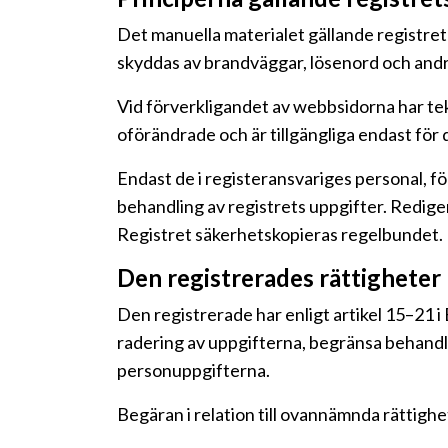
Det manuella materialet gällande registret
skyddas av brandväggar, lösenord och andr
Vid förverkligandet av webbsidorna har tek
oförändrade och är tillgängliga endast för 
Endast de i registeransvariges personal, f
behandling av registrets uppgifter. Redige
Registret säkerhetskopieras regelbundet.
Den registrerades rättigheter
Den registrerade har enligt artikel 15–21 i 
radering av uppgifterna, begränsa behandli
personuppgifterna.
Begäran i relation till ovannämnda rättighe