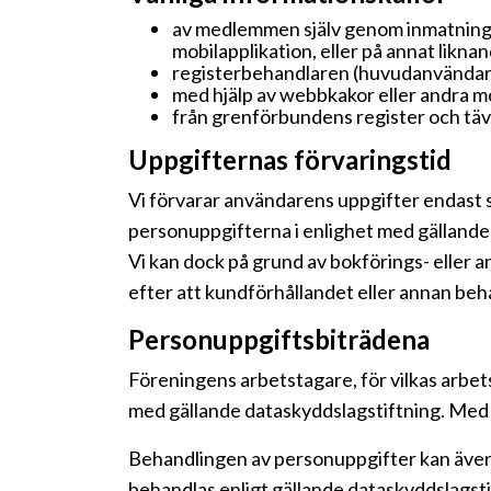
av medlemmen själv genom inmatning a
mobilapplikation, eller på annat liknan
registerbehandlaren (huvudanvändaren
med hjälp av webbkakor eller andra 
från grenförbundens register och tä
Uppgifternas förvaringstid
Vi förvarar användarens uppgifter endast 
personuppgifterna i enlighet med gällande 
Vi kan dock på grund av bokförings- eller 
efter att kundförhållandet eller annan be
Personuppgiftsbiträdena
Föreningens arbetstagare, för vilkas arbe
med gällande dataskyddslagstiftning. Med 
Behandlingen av personuppgifter kan även
behandlas enligt gällande dataskyddslagstif