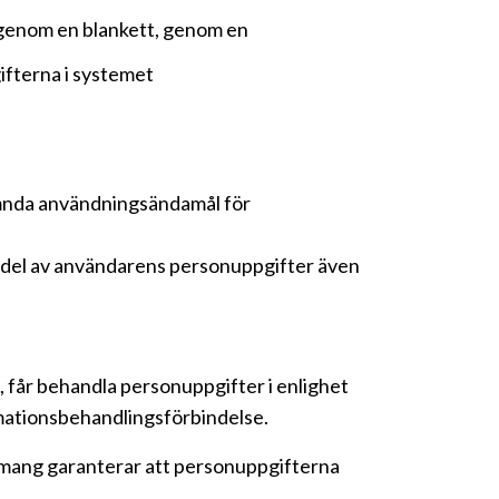
, genom en blankett, genom en
ifterna i systemet
nämnda användningsändamål för
en del av användarens personuppgifter även
 får behandla personuppgifter i enlighet
rmationsbehandlingsförbindelse.
emang garanterar att personuppgifterna