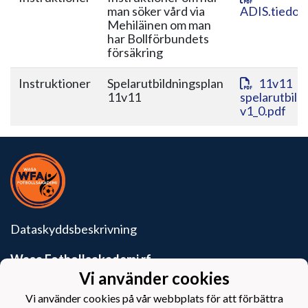
man söker vård via
ADIS.tiedot
Mehiläinen om man
har Bollförbundets
försäkring
Instruktioner
Spelarutbildningsplan
11v11
11v11
spelarutbild
v1_0.pdf
Dataskyddsbeskrivning
Wasa Fotbollsakademi rf
Krutkällarvägen 6
Vi använder cookies
65100 Vasa
Vi använder cookies på vår webbplats för att förbättra