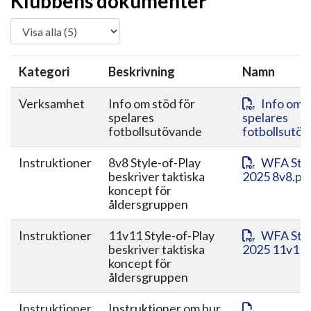
Klubbens dokumenter
Kategori
Beskrivning
Namn
Verksamhet
Info om stöd för
Info om s
spelares
spelares
fotbollsutövande
fotbollsutö
Instruktioner
8v8 Style-of-Play
WFA Styl
beskriver taktiska
2025 8v8.pd
koncept för
åldersgruppen
Instruktioner
11v11 Style-of-Play
WFA Styl
beskriver taktiska
2025 11v11.
koncept för
åldersgruppen
Instruktioner
Instruktioner om hur