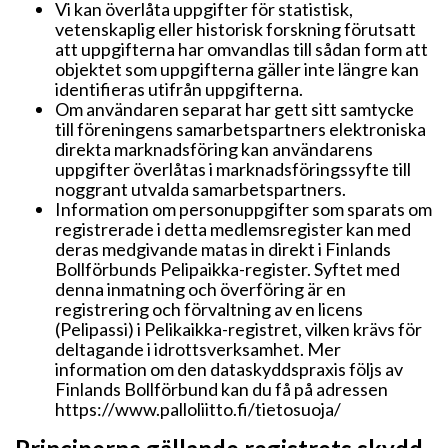
Vi kan överlåta uppgifter för statistisk,
vetenskaplig eller historisk forskning förutsatt
att uppgifterna har omvandlas till sådan form att
objektet som uppgifterna gäller inte längre kan
identifieras utifrån uppgifterna.
Om användaren separat har gett sitt samtycke
till föreningens samarbetspartners elektroniska
direkta marknadsföring kan användarens
uppgifter överlåtas i marknadsföringssyfte till
noggrant utvalda samarbetspartners.
Information om personuppgifter som sparats om
registrerade i detta medlemsregister kan med
deras medgivande matas in direkt i Finlands
Bollförbunds Pelipaikka-register. Syftet med
denna inmatning och överföring är en
registrering och förvaltning av en licens
(Pelipassi) i Pelikaikka-registret, vilken krävs för
deltagande i idrottsverksamhet. Mer
information om den dataskyddspraxis följs av
Finlands Bollförbund kan du få på adressen
https://www.palloliitto.fi/tietosuoja/