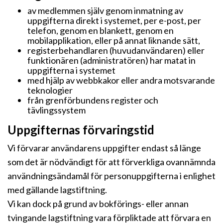
av medlemmen själv genom inmatning av
uppgifterna direkt i systemet, per e-post, per
telefon, genom en blankett, genom en
mobilapplikation, eller på annat liknande sätt,
registerbehandlaren (huvudanvändaren) eller
funktionären (administratören) har matat in
uppgifterna i systemet
med hjälp av webbkakor eller andra motsvarande
teknologier
från grenförbundens register och
tävlingssystem
Uppgifternas förvaringstid
Vi förvarar användarens uppgifter endast så länge
som det är nödvändigt för att förverkliga ovannämnda
användningsändamål för personuppgifterna i enlighet
med gällande lagstiftning.
Vi kan dock på grund av bokförings- eller annan
tvingande lagstiftning vara förpliktade att förvara en