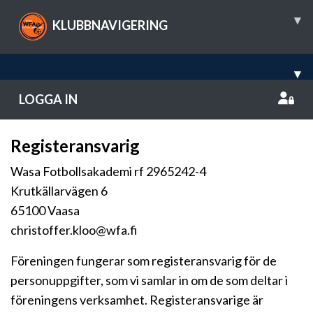
▾
KLUBBNAVIGERING
▾
LOGGA IN
Registeransvarig
Wasa Fotbollsakademi rf 2965242-4
Krutkällarvägen 6
65100 Vaasa
christoffer.kloo@wfa.fi
Föreningen fungerar som registeransvarig för de
personuppgifter, som vi samlar in om de som deltar i
föreningens verksamhet. Registeransvarige är