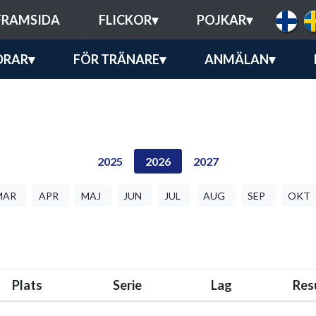
FRAMSIDA
FLICKOR
▾
POJKAR
▾
DRAR
▾
FÖR TRÄNARE
▾
ANMÄLAN
▾
2025
2026
2027
MAR
APR
MAJ
JUN
JUL
AUG
SEP
OKT
Plats
Serie
Lag
Res