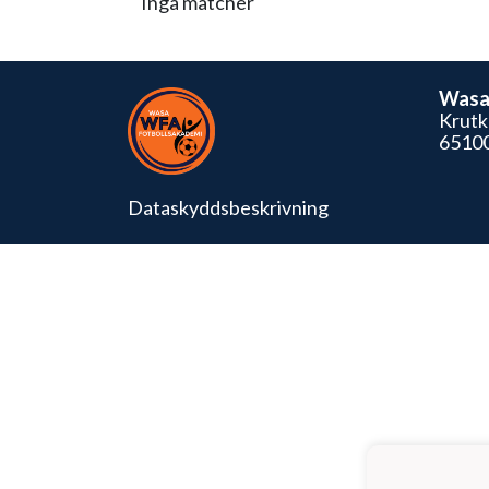
Inga matcher
Wasa 
Krutk
65100
Dataskyddsbeskrivning