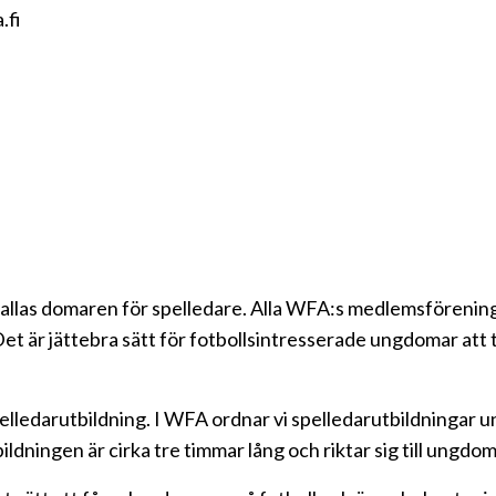
.fi
kallas domaren för spelledare. Alla WFA:s medlemsföreninga
Det är jättebra sätt för fotbollsintresserade ungdomar att 
pelledarutbildning. I WFA ordnar vi spelledarutbildningar
ldningen är cirka tre timmar lång och riktar sig till ungdomar