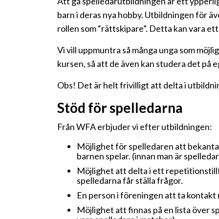
Att gå spelledarutbildningen är ett ypperl
barn i deras nya hobby. Utbildningen för 
rollen som “rättskipare”. Detta kan vara ett 
Vi vill uppmuntra så många unga som möjligt a
kursen, så att de även kan studera det på 
Obs! Det är helt frivilligt att delta i utbi
Stöd för spelledarna
Från WFA erbjuder vi efter utbildningen:
Möjlighet för spelledaren att bekanta 
barnen spelar. (innan man är spelleda
Möjlighet att delta i ett repetitionstil
spelledarna får ställa frågor.
En person i föreningen att ta kontakt 
Möjlighet att finnas på en lista över 