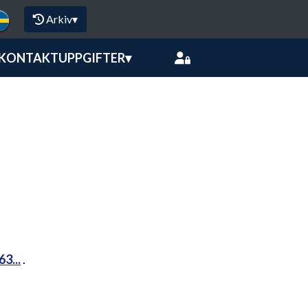
Arkiv
▾
KONTAKTUPPGIFTER
▾
3...
.