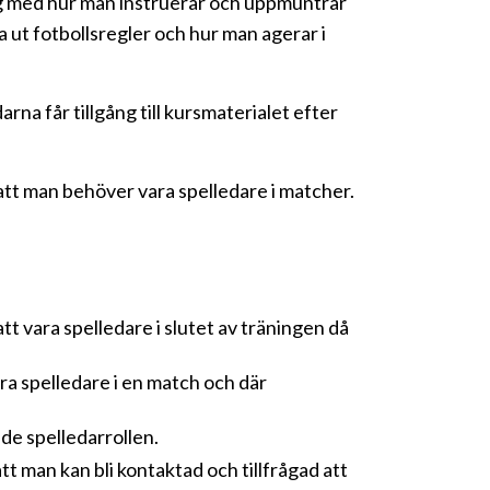
 sig med hur man instruerar och uppmuntrar
ut fotbollsregler och hur man agerar i
arna får tillgång till kursmaterialet efter
e att man behöver vara spelledare i matcher.
tt vara spelledare i slutet av träningen då
vara spelledare i en match och där
nde spelledarrollen.
tt man kan bli kontaktad och tillfrågad att