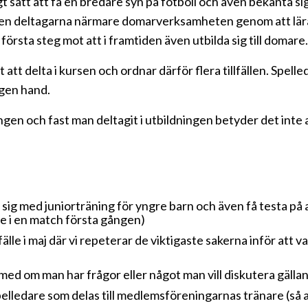
igt sätt att få en bredare syn på fotboll och även bekanta
även deltagarna närmare domarverksamheten genom att lära 
första steg mot att i framtiden även utbilda sig till domare.
tt delta i kursen och ordnar därför flera tillfällen. Spelled
egen hand.
ldningen och fast man deltagit i utbildningen betyder det int
sig med juniorträning för yngre barn och även få testa på a
re i en match första gången)
lfälle i maj där vi repeterar de viktigaste sakerna inför att 
med om man har frågor eller något man vill diskutera gälla
spelledare som delas till medlemsföreningarnas tränare (så a