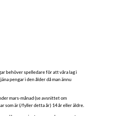
r behöver spelledare för att våra lag i
tjäna pengar i den ålder då man ännu
 under mars-månad (se avsnittet om
 som är (/fyller detta år) 14 år eller äldre.