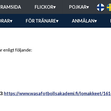
FRAMSIDA
FLICKOR
▾
POJKAR
▾
DRAR
▾
FÖR TRÄNARE
▾
ANMÄLAN
▾
 enligt följande:
3:
https://www.wasafotbollsakademi.fi/lomakkeet/1616