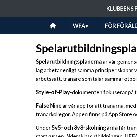
KLUBBENS 
WFA
▾
FÖR FÖRÄL
Spelarutbildningspl
Spelarutbildningsplanerna
är vår gemensa
lag arbetar enligt samma principer skapar 
arbetssätt, tränare som talar samma fotboll
Style-of-Play
-dokumenten fokuserar på ta
False Nine
är vår app för att tränarna, me
tränarkollegor. Appen finns på App Store oc
Under
5v5- och 8v8-skolningarna
får trän
startkursen, åldersklassutbildningen, UEF