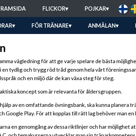
FRAMSIDA
FLICKOR
▾
POJKAR
▾
DRAR
▾
FÖR TRÄNARE
▾
ANMÄLAN
▾
an
mma vägledning för att ge varje spelare de bästa möjlighete
vi en tydlig och trygg röd tråd genom hela vårt förenings
sspråk och en miljö där de kan växa steg för steg.
ktiska koncept som är relevanta för åldersgruppen.
d hjälp av en omfattande övningsbank, ska kunna planera t
h Google Play. För att kopplas till rätt lag behöver man en
arna en genomgång av dessa riktlinjer och har möjlighet at
A C, och temakurserna utvecklar man sin tränarkompetens s