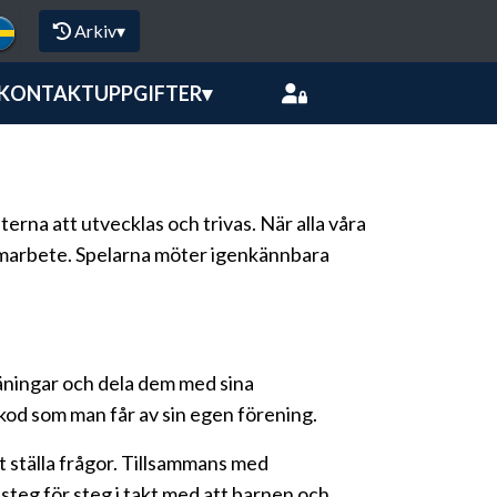
Arkiv
▾
KONTAKTUPPGIFTER
▾
rna att utvecklas och trivas. När alla våra
samarbete. Spelarna möter igenkännbara
räningar och dela dem med sina
 kod som man får av sin egen förening.
t ställa frågor. Tillsammans med
teg för steg i takt med att barnen och